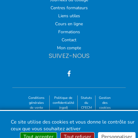
Centres formateurs
Liens utiles
Cours en ligne
Formations
Contact
Mon compte
SUIVEZ-NOUS
Conditions
Politique de
Statuts
Gestion
générales
confidentialité
du
des
de vente
(rgpd)
CFECM
cookies
©2023-26 - CFECM – Collège Français des Enseignants de
la Chirurgie de la Main | Tous droits réservés
Ce site utilise des cookies et vous donne le contrôle sur
*Création développement :
ceux que vous souhaitez activer
Tout accepter
Tout refuser
Personnaliser