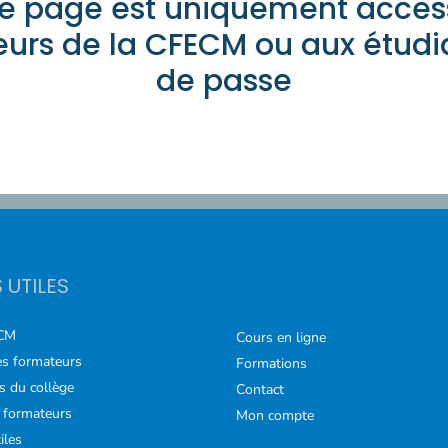
e page est uniquement acces
rs de la CFECM ou aux étudi
de passe
S UTILES
CM
Cours en ligne
s formateurs
Formations
s du collège
Contact
 formateurs
Mon compte
iles