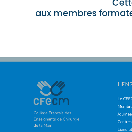
Cett
COURS
aux membres formateu
FORMATIONS
CONTACT
ACCOUNT_CIRCLE
LIEN
Le CFE
Membre
Collège Français des
Journée
Enseignants de Chirurgie
Centres
de la Main
Liens ut