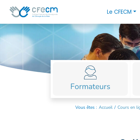
Skip
Panneau de gestion des cookies
Close
Le CFECM
to
menu
close
content
LE
CFECM
LES
JOURNÉES
ACTUALITÉS
Formateurs
LES
MEMBRES
Vous êtes :
Accueil
/
Cours en li
LES
CENTRES
LES