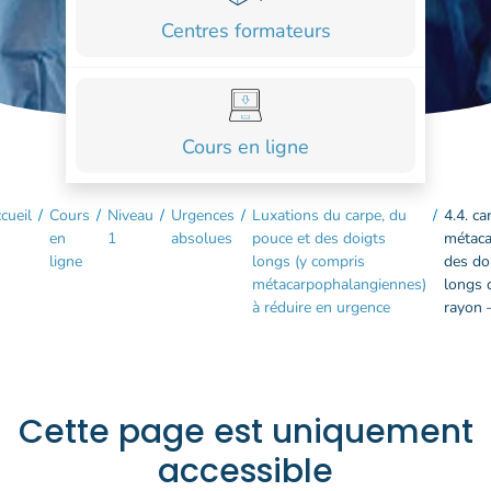
COURS
Centres formateurs
FORMATIONS
CONTACT
Cours en ligne
ACCOUNT_CIRCLE
cueil
/
Cours
/
Niveau
/
Urgences
/
Luxations du carpe, du
/
4.4. ca
en
1
absolues
pouce et des doigts
métaca
ligne
longs (y compris
des do
métacarpophalangiennes)
longs 
à réduire en urgence
rayon –
Cette page est uniquement
accessible