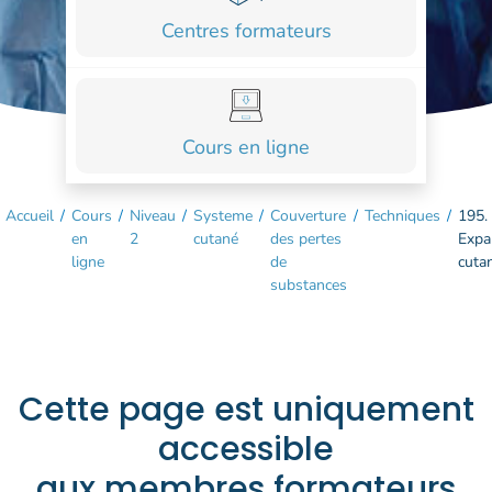
COURS
Centres formateurs
FORMATIONS
CONTACT
Cours en ligne
ACCOUNT_CIRCLE
Accueil
/
Cours
/
Niveau
/
Systeme
/
Couverture
/
Techniques
/
195.
en
2
cutané
des pertes
Expa
ligne
de
cuta
substances
Cette page est uniquement
accessible
aux membres formateurs