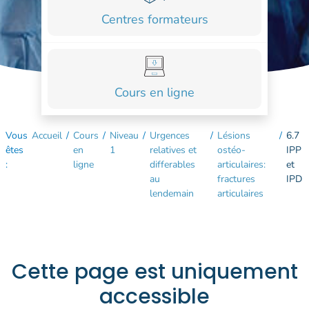
COURS
Centres formateurs
FORMATIONS
CONTACT
Cours en ligne
ACCOUNT_CIRCLE
Vous
Accueil
/
Cours
/
Niveau
/
Urgences
/
Lésions
/
6.7
êtes
en
1
relatives et
ostéo-
IPP
:
ligne
differables
articulaires:
et
au
fractures
IPD
lendemain
articulaires
Cette page est uniquement
accessible