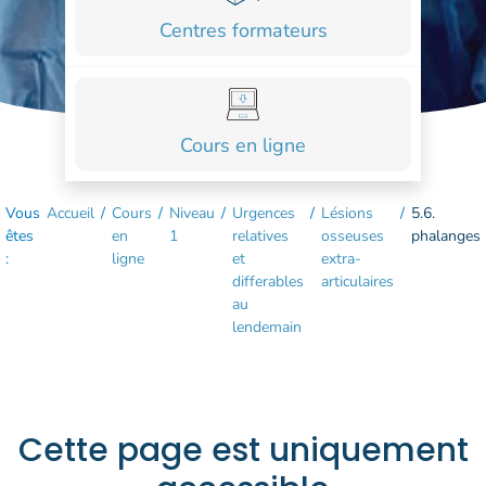
COURS
Centres formateurs
FORMATIONS
CONTACT
Cours en ligne
ACCOUNT_CIRCLE
Vous
Accueil
/
Cours
/
Niveau
/
Urgences
/
Lésions
/
5.6.
êtes
en
1
relatives
osseuses
phalanges
:
ligne
et
extra-
differables
articulaires
au
lendemain
Cette page est uniquement