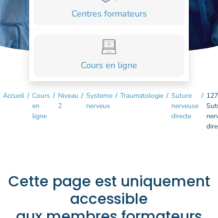
COURS
Centres formateurs
FORMATIONS
CONTACT
Cours en ligne
ACCOUNT_CIRCLE
Accueil
/
Cours
/
Niveau
/
Systeme
/
Traumatologie
/
Suture
/
127
en
2
nerveux
nerveuse
Sut
ligne
directe
ner
dire
Cette page est uniquement
accessible
aux membres formateurs