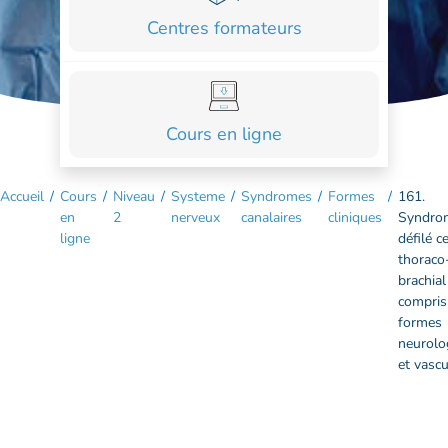
COURS
Centres formateurs
FORMATIONS
CONTACT
Cours en ligne
ACCOUNT_CIRCLE
Accueil
/
Cours
/
Niveau
/
Systeme
/
Syndromes
/
Formes
/
161.
en
2
nerveux
canalaires
cliniques
Syndro
ligne
défilé c
thoraco
brachial
compris
formes
neurolo
et vascu