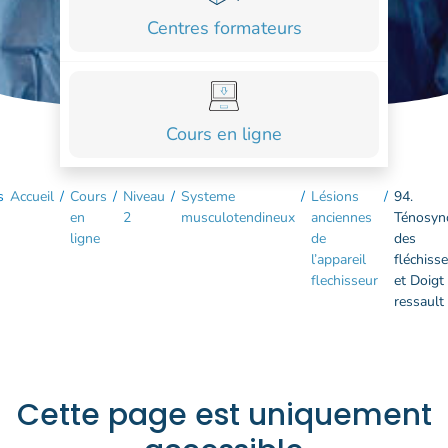
COURS
Centres formateurs
FORMATIONS
CONTACT
Cours en ligne
ACCOUNT_CIRCLE
s
Accueil
/
Cours
/
Niveau
/
Systeme
/
Lésions
/
94.
en
2
musculotendineux
anciennes
Ténosyn
ligne
de
des
l’appareil
fléchiss
flechisseur
et Doigt
ressault
Cette page est uniquement