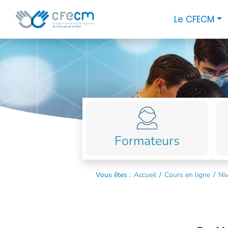
Skip
Panneau de gestion des cookies
Close
Le CFECM
to
menu
close
content
LE
CFECM
LES
JOURNÉES
ACTUALITÉS
Formateurs
LES
MEMBRES
Vous êtes :
Accueil
/
Cours en ligne
/
Ni
LES
CENTRES
LES