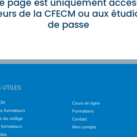
e page est uniquement acces
rs de la CFECM ou aux étudi
de passe
S UTILES
CM
Cours en ligne
s formateurs
Formations
s du collège
Contact
 formateurs
Mon compte
iles