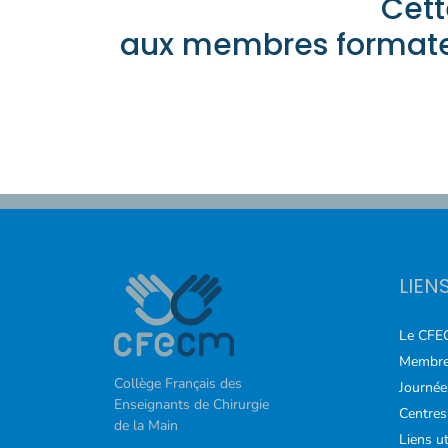
Cett
COURS
aux membres formateu
FORMATIONS
CONTACT
ACCOUNT_CIRCLE
LIEN
Le CFE
Membre
Collège Français des
Journée
Enseignants de Chirurgie
Centres
de la Main
Liens ut