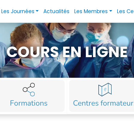
Les Journées
Actualités
Les Membres
Les Ce
COURS EN LIGNE
Formations
Centres formateur