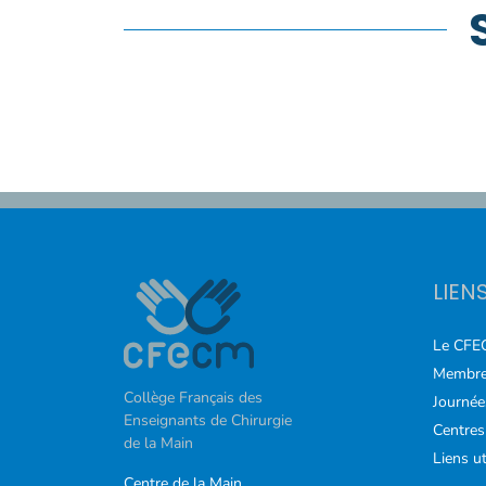
COURS
FORMATIONS
CONTACT
ACCOUNT_CIRCLE
LIEN
Le CFE
Membre
Collège Français des
Journée
Enseignants de Chirurgie
Centres
de la Main
Liens ut
Centre de la Main