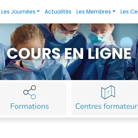
Les Journées
Actualités
Les Membres
Les Ce
COURS EN LIGNE
Formations
Centres formateur