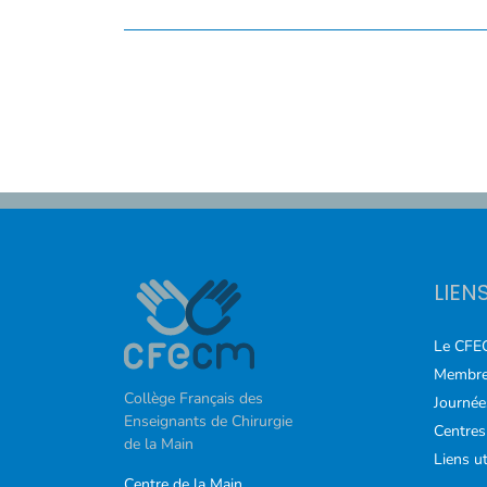
COURS
FORMATIONS
CONTACT
ACCOUNT_CIRCLE
LIEN
Le CFE
Membre
Collège Français des
Journée
Enseignants de Chirurgie
Centres
de la Main
Liens ut
Centre de la Main