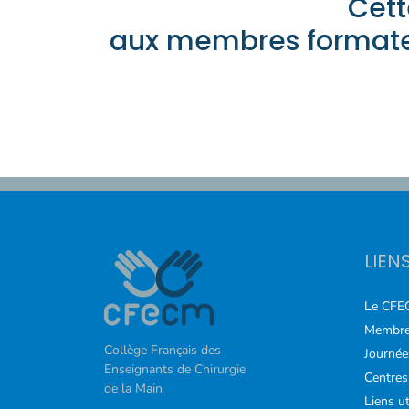
Cett
COURS
aux membres formateu
FORMATIONS
CONTACT
ACCOUNT_CIRCLE
LIEN
Le CFE
Membre
Collège Français des
Journée
Enseignants de Chirurgie
Centres
de la Main
Liens ut