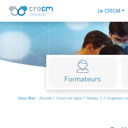
Skip
Panneau de gestion des cookies
Close
Le CFECM
to
menu
close
content
LE
CFECM
LES
JOURNÉES
ACTUALITÉS
Formateurs
LES
MEMBRES
Vous êtes :
Accueil
/
Cours en ligne
/
Niveau 1
/
Urgences rel
LES
CENTRES
LES