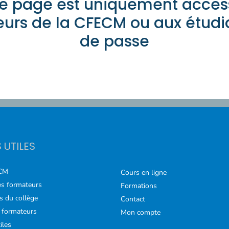
e page est uniquement acces
rs de la CFECM ou aux étudi
de passe
S UTILES
CM
Cours en ligne
s formateurs
Formations
s du collège
Contact
 formateurs
Mon compte
iles