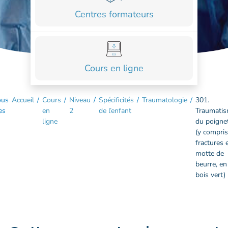
COURS
Centres formateurs
FORMATIONS
CONTACT
Cours en ligne
ACCOUNT_CIRCLE
ous
Accueil
/
Cours
/
Niveau
/
Spécificités
/
Traumatologie
/
301.
es
en
2
de l’enfant
Traumati
ligne
du poigne
(y compris
fractures 
motte de
beurre, en
bois vert)