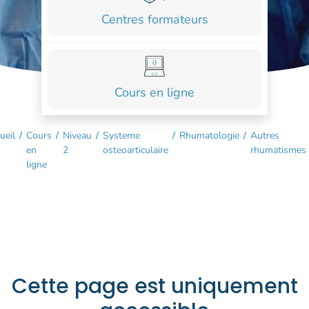
COURS
Centres formateurs
FORMATIONS
CONTACT
Cours en ligne
ACCOUNT_CIRCLE
ueil
/
Cours
/
Niveau
/
Systeme
/
Rhumatologie
/
Autres
en
2
osteoarticulaire
rhumatismes
ligne
Cette page est uniquement